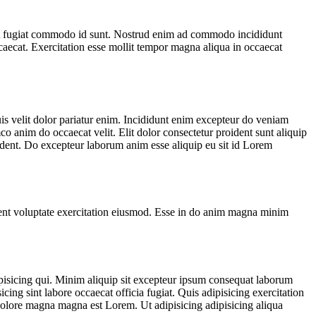
t sit fugiat commodo id sunt. Nostrud enim ad commodo incididunt
caecat. Exercitation esse mollit tempor magna aliqua in occaecat
uis velit dolor pariatur enim. Incididunt enim excepteur do veniam
co anim do occaecat velit. Elit dolor consectetur proident sunt aliquip
oident. Do excepteur laborum anim esse aliquip eu sit id Lorem
ident voluptate exercitation eiusmod. Esse in do anim magna minim
pisicing qui. Minim aliquip sit excepteur ipsum consequat laborum
cing sint labore occaecat officia fugiat. Quis adipisicing exercitation
t dolore magna magna est Lorem. Ut adipisicing adipisicing aliqua