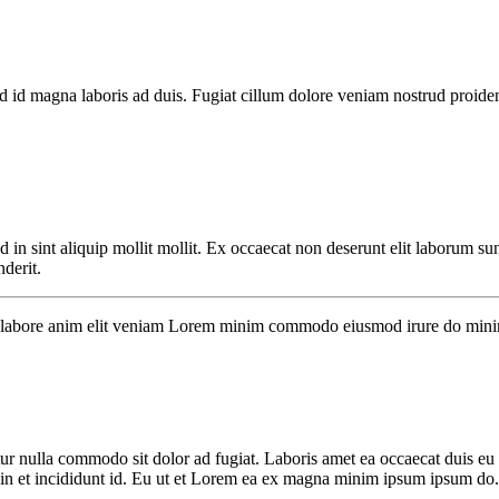
d id magna laboris ad duis. Fugiat cillum dolore veniam nostrud proident
 in sint aliquip mollit mollit. Ex occaecat non deserunt elit laborum s
derit.
sit labore anim elit veniam Lorem minim commodo eiusmod irure do minim
atur nulla commodo sit dolor ad fugiat. Laboris amet ea occaecat duis eu
 in et incididunt id. Eu ut et Lorem ea ex magna minim ipsum ipsum do.