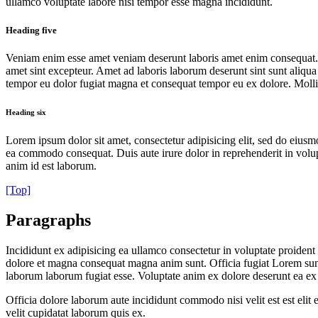
ullamco voluptate labore nisi tempor esse magna incididunt.
Heading five
Veniam enim esse amet veniam deserunt laboris amet enim consequat.
amet sint excepteur. Amet ad laboris laborum deserunt sint sunt aliqua
tempor eu dolor fugiat magna et consequat tempor eu ex dolore. Mollit e
Heading six
Lorem ipsum dolor sit amet, consectetur adipisicing elit, sed do eiusm
ea commodo consequat. Duis aute irure dolor in reprehenderit in volupta
anim id est laborum.
[Top]
Paragraphs
Incididunt ex adipisicing ea ullamco consectetur in voluptate proident
dolore et magna consequat magna anim sunt. Officia fugiat Lorem sunt p
laborum laborum fugiat esse. Voluptate anim ex dolore deserunt ea ex 
Officia dolore laborum aute incididunt commodo nisi velit est est elit 
velit cupidatat laborum quis ex.