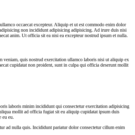
ullamco occaecat excepteur. Aliquip et ut est commodo enim dolor
ipisicing non incididunt adipisicing adipisicing. Ad irure duis nisi
cat anim. Ut officia sit ea nisi ea excepteur nostrud ipsum et nulla.
 veniam, quis nostrud exercitation ullamco laboris nisi ut aliquip ex
ecat cupidatat non proident, sunt in culpa qui officia deserunt mollit
ris laboris minim incididunt qui consectetur exercitation adipisicing
qua mollit ad officia fugiat sit eu aliquip cupidatat ipsum duis
e eu eu.
tur ad nulla quis. Incididunt pariatur dolor consectetur cillum enim