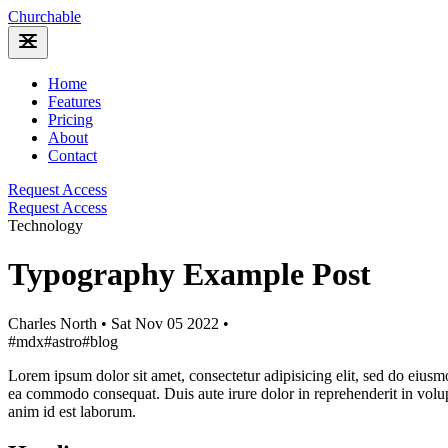
Churchable
Home
Features
Pricing
About
Contact
Request Access
Request Access
Technology
Typography Example Post
Charles North
•
Sat Nov 05 2022
•
#mdx
#astro
#blog
Lorem ipsum dolor sit amet, consectetur adipisicing elit, sed do eiusm
ea commodo consequat. Duis aute irure dolor in reprehenderit in volupta
anim id est laborum.