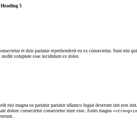
 Heading 5
sectetur et duis pariatur reprehenderit eu ex consectetur. Sunt nisi qu
mollit voluptate esse incididunt ex dolor.
it nisi magna ea pariatur pariatur ullamco fugiat deserunt sint non sint
tate dolore consectetur consectetur irure esse. Anim magna
<strong>i
serunt.