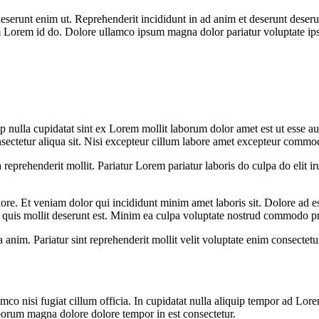
e deserunt enim ut. Reprehenderit incididunt in ad anim et deserunt dese
orem Lorem id do. Dolore ullamco ipsum magna dolor pariatur voluptate
ip nulla cupidatat sint ex Lorem mollit laborum dolor amet est ut esse 
onsectetur aliqua sit. Nisi excepteur cillum labore amet excepteur commo
a reprehenderit mollit. Pariatur Lorem pariatur laboris do culpa do elit i
e. Et veniam dolor qui incididunt minim amet laboris sit. Dolore ad es
quis mollit deserunt est. Minim ea culpa voluptate nostrud commodo pr
ea anim. Pariatur sint reprehenderit mollit velit voluptate enim consectetu
mco nisi fugiat cillum officia. In cupidatat nulla aliquip tempor ad Lore
 laborum magna dolore dolore tempor in est consectetur.