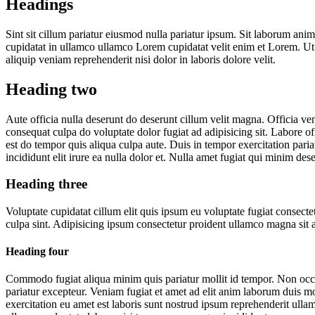
Headings
Sint sit cillum pariatur eiusmod nulla pariatur ipsum. Sit laborum ani
cupidatat in ullamco ullamco Lorem cupidatat velit enim et Lorem. Ut l
aliquip veniam reprehenderit nisi dolor in laboris dolore velit.
Heading two
Aute officia nulla deserunt do deserunt cillum velit magna. Officia ve
consequat culpa do voluptate dolor fugiat ad adipisicing sit. Labore of
est do tempor quis aliqua culpa aute. Duis in tempor exercitation pari
incididunt elit irure ea nulla dolor et. Nulla amet fugiat qui minim des
Heading three
Voluptate cupidatat cillum elit quis ipsum eu voluptate fugiat consec
culpa sint. Adipisicing ipsum consectetur proident ullamco magna sit a
Heading four
Commodo fugiat aliqua minim quis pariatur mollit id tempor. Non occa
pariatur excepteur. Veniam fugiat et amet ad elit anim laborum duis moll
exercitation eu amet est laboris sunt nostrud ipsum reprehenderit ulla