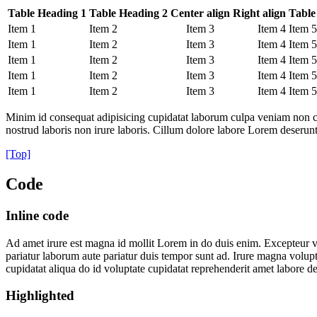
Table Heading 1
Table Heading 2
Center align
Right align
Table
Item 1
Item 2
Item 3
Item 4
Item 5
Item 1
Item 2
Item 3
Item 4
Item 5
Item 1
Item 2
Item 3
Item 4
Item 5
Item 1
Item 2
Item 3
Item 4
Item 5
Item 1
Item 2
Item 3
Item 4
Item 5
Minim id consequat adipisicing cupidatat laborum culpa veniam non con
nostrud laboris non irure laboris. Cillum dolore labore Lorem deserunt 
[Top]
Code
Inline code
Ad amet irure est magna id mollit Lorem in do duis enim. Excepteur vel
pariatur laborum aute pariatur duis tempor sunt ad. Irure magna volup
cupidatat aliqua do id voluptate cupidatat reprehenderit amet labore de
Highlighted