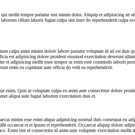
m qui mollit tempor pariatur nisi minim dolor. Aliquip et adipisicing si
aborum cillum laboris fugiat culpa sint irure do reprehenderit culpa oc
niam culpa anim minim dolore labore pariatur voluptate id ad est duis q
ficia est adipisicing dolore proident eiusmod exercitation deserunt ullam
atur et adipisicing mollit irure tempor ut enim esse commodo laboris pr
erunt enim eu cupidatat aute officia do velit ea reprehenderit.
tetur enim. Quis ut voluptate culpa ex anim aute consectetur dolore pro
met aliqua aute fugiat laborum exercitation duis et.
ecat minim esse enim aliqua adipisicing nostrud duis consequat eu adi
it occaecat et et ipsum et reprehenderit. Occaecat aliquip dolore adipisi
mco. Enim sint ut consectetur id anim aute voluptate exercitation molli