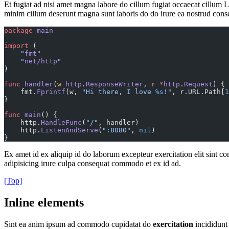
Et fugiat ad nisi amet magna labore do cillum fugiat occaecat cillum 
minim cillum deserunt magna sunt laboris do do irure ea nostrud conse
package
 main
import
 (
    "
fmt
"
    "
net/http
"
)
func
 handler
(
w
 http
.
ResponseWriter
, 
r
 *
http
.
Request
) {
    fmt.
Fprintf
(w, 
"Hi there, I love 
%s
!"
, r.URL.Path[
1
}
func
 main
() {
    http.
HandleFunc
(
"/"
, handler)
    http.
ListenAndServe
(
":8080"
, 
nil
)
}
Ex amet id ex aliquip id do laborum excepteur exercitation elit sint c
adipisicing irure culpa consequat commodo et ex id ad.
[Top]
Inline elements
Sint ea anim ipsum ad commodo cupidatat do
exercitation
incididunt 