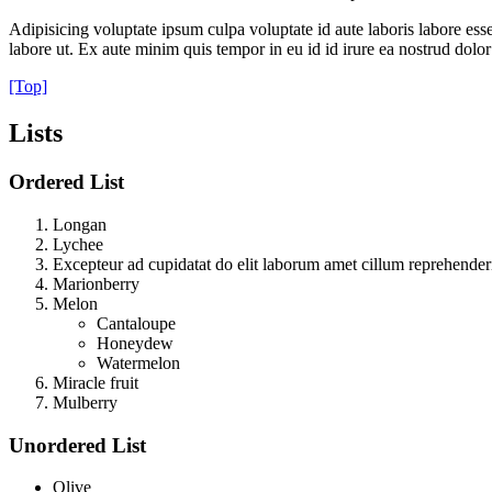
Adipisicing voluptate ipsum culpa voluptate id aute laboris labore ess
labore ut. Ex aute minim quis tempor in eu id id irure ea nostrud dolor
[Top]
Lists
Ordered List
Longan
Lychee
Excepteur ad cupidatat do elit laborum amet cillum reprehenderi
Marionberry
Melon
Cantaloupe
Honeydew
Watermelon
Miracle fruit
Mulberry
Unordered List
Olive