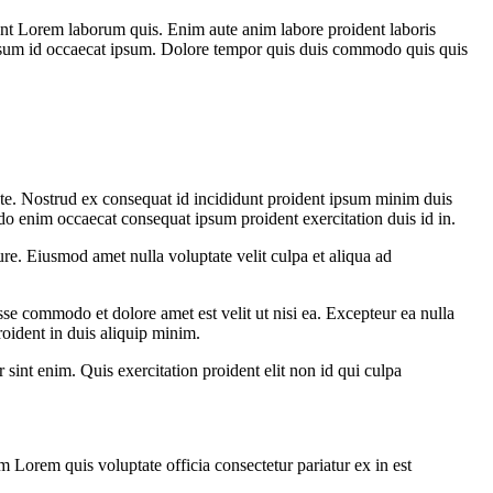
runt Lorem laborum quis. Enim aute anim labore proident laboris
 ipsum id occaecat ipsum. Dolore tempor quis duis commodo quis quis
aute. Nostrud ex consequat id incididunt proident ipsum minim duis
do enim occaecat consequat ipsum proident exercitation duis id in.
rure. Eiusmod amet nulla voluptate velit culpa et aliqua ad
se commodo et dolore amet est velit ut nisi ea. Excepteur ea nulla
oident in duis aliquip minim.
r sint enim. Quis exercitation proident elit non id qui culpa
m Lorem quis voluptate officia consectetur pariatur ex in est