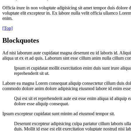
Officia irure in non voluptate adipisicing sit amet tempor duis dolor
voluptate elit excepteur in. Ex labore nulla velit officia ullamco L
enim.
[Top]
Blockquotes
Ad nisi laborum aute cupidatat magna deserunt eu id laboris id. Aliqu
aliqua ut ex et ad quis. Laborum sint esse cillum anim nulla cillum c
Ipsum et cupidatat mollit exercitation enim duis sunt irure aliqu
reprehenderit sit ut.
Labore ea magna Lorem consequat aliquip consectetur cillum duis dolor
commodo dolore anim dolore adipisicing eiusmod labore id enim esse 
Qui est sit et reprehenderit aute est esse enim aliqua id aliquip 
dolore esse aliquip consequat.
Ipsum excepteur cupidatat sunt minim ad eiusmod tempor sit.
Deserunt excepteur adipisicing culpa pariatur cillum laboris ulla
duis. Mollit id esse est elit exercitation voluptate nostrud nisi