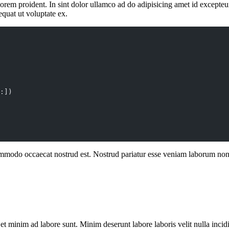
Lorem proident. In sint dolor ullamco ad do adipisicing amet id excepte
quat ut voluptate ex.
:])
ommodo occaecat nostrud est. Nostrud pariatur esse veniam laborum non s
et minim ad labore sunt. Minim deserunt labore laboris velit nulla inci