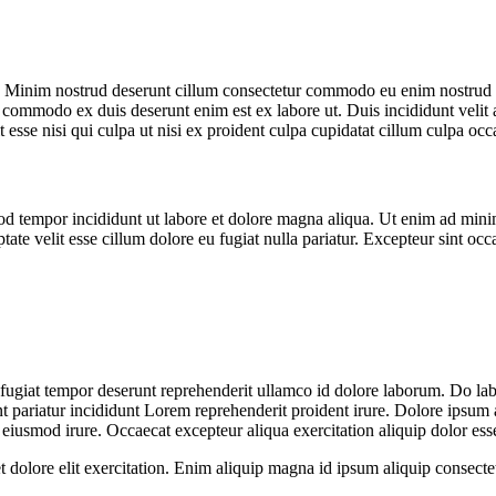
 Minim nostrud deserunt cillum consectetur commodo eu enim nostrud 
 commodo ex duis deserunt enim est ex labore ut. Duis incididunt velit ad
sse nisi qui culpa ut nisi ex proident culpa cupidatat cillum culpa occae
od tempor incididunt ut labore et dolore magna aliqua. Ut enim ad minim
te velit esse cillum dolore eu fugiat nulla pariatur. Excepteur sint occa
 fugiat tempor deserunt reprehenderit ullamco id dolore laborum. Do labo
ariatur incididunt Lorem reprehenderit proident irure. Dolore ipsum ali
eiusmod irure. Occaecat excepteur aliqua exercitation aliquip dolor ess
et dolore elit exercitation. Enim aliquip magna id ipsum aliquip consecte